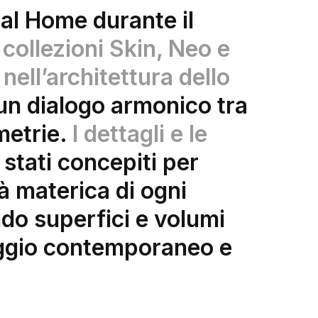
ial Home durante il
 collezioni
Skin
,
Neo
e
nell’architettura dello
un dialogo armonico tra
metrie.
I dettagli e le
stati concepiti per
tà materica di ogni
do superfici e volumi
aggio contemporaneo e