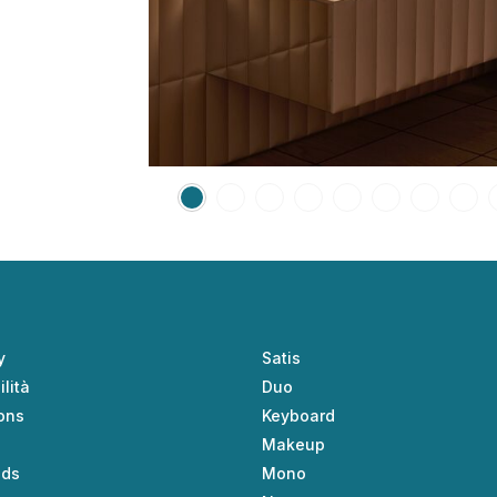
y
Satis
lità
Duo
ions
Keyboard
Makeup
ads
Mono