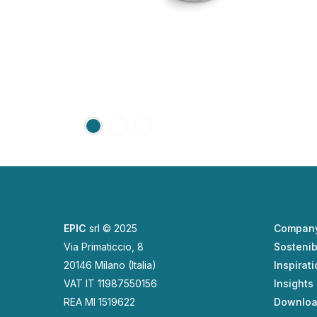
nda milanese, scava a
 distanza, via smartphone
 questo tema
EPIC
srl © 2025
Compan
Via Primaticcio, 8
Sostenibi
20146 Milano (Italia)
Inspirat
VAT IT 11987550156
Insights
REA MI 1519622
Downlo