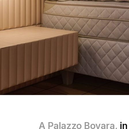
A
Palazzo Bovara
,
in