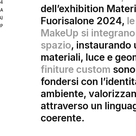
24
dell’exhibition Mater
RA
Fuorisalone 2024
,
le
A)
UP
MakeUp
si integrano 
spazio
, instaurando 
materiali, luce e geo
finiture custom
sono 
fondersi con l’identi
ambiente, valorizzan
attraverso un lingu
coerente.