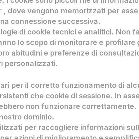
ie. I cookie sono piccoli file di informaz
 , dove vengono memorizzati per essere
i una connessione successiva.
ogie di cookie tecnici e analitici. Non 
anno lo scopo di monitorare e profilare g
oro abitudini e preferenze di consultazi
i personalizzati.
ari per il corretto funzionamento di alc
stenti che cookie di sessione. In assenza
rebbero non funzionare correttamente. I
nostro dominio.
ilizzati per raccogliere informazioni sull
, per azioni di miglioramento e semplific