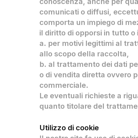
conoscenza, anche per quanto
 questo anche quando si
i e utenti.
ca, esteticamente
 la gestualità e
comunicati o diffusi, eccett
nque a una collezione
nte.
one tattile con il comando
comporta un impiego di mezz
 Enrico Corelli, ceo
il diritto di opporsi in tutto o
 sia quelli che prediligono
a. per motivi legittimi al t
nda milanese, scava a
 distanza, via smartphone
allo scopo della raccolta,
 questo tema
b. al trattamento dei dati pe
o di vendita diretta ovvero
commerciale.
Le eventuali richieste a rig
quanto titolare del trattame
Utilizzo di cookie