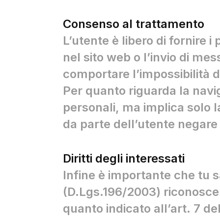
Consenso al trattamento
L’utente è libero di fornire 
nel sito web o l’invio di mes
comportare l’impossibilità d
Per quanto riguarda la navig
personali, ma implica solo l
da parte dell’utente negare i
TÀ NELLA FORMA E NELLA SOSTANZA
Diritti degli interessati
PLACCA CONTEMPORANEA
o alla circolarità non solo
Infine è importante che tu s
etto di sostenibilità, ma
A ED ESSENZA
ale della collezione
(D.Lgs.196/2003) riconosce agl
imenti
quanto indicato all’art. 7 de
ero e proprio linguaggio
è il disegno della placca,
OWS FUNCTION
H
on scompare: vuole