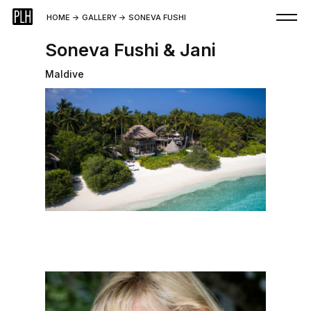
HOME
->
GALLERY
->
SONEVA FUSHI
Soneva Fushi & Jani
Maldive