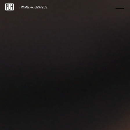
HOME
->
JEWELS