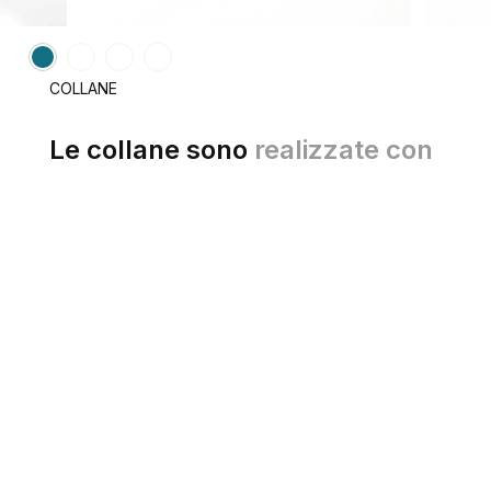
COLLANE
Le collane sono
realizzate con
catene sottili in ottone,
montaggi artigianali e dettagli
PLH:
tracce da indossare sul
corpo, ogni pezzo si adatta
alla postura e al movimento,
diventando una sorta di linea
disegnata nello spazio.