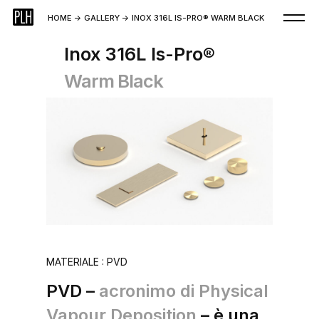
HOME
->
GALLERY
->
INOX 316L IS-PRO® WARM BLACK
Inox 316L Is-Pro®
Warm Black
MATERIALE : PVD
PVD –
acronimo di Physical
Vapour Deposition
– è una